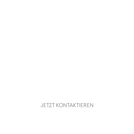
Marcel Birkner
IMMOBILIEN­MAKLER
KAMEN
Ihr Partner für erfolgreichen
Immobilienverkauf und -vermietung
JETZT KONTAKTIEREN