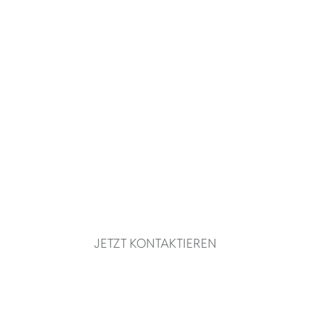
Marcel Birkner
IMMOBILIEN­MAKLER
BÖNEN
Ihr Partner für erfolgreichen
Immobilienverkauf und -vermietung
JETZT KONTAKTIEREN